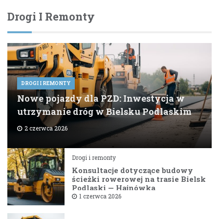
Drogi I Remonty
DROGI I REMONTY
Nowe pojazdy dla PZD: Inwestycja w
utrzymanie dróg w Bielsku Podlaskim
2 czerwca 2026
Drogi i remonty
Konsultacje dotyczące budowy
ścieżki rowerowej na trasie Bielsk
Podlaski — Hajnówka
1 czerwca 2026