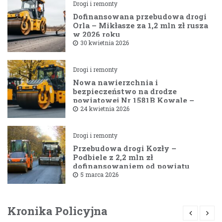
Drogi i remonty
Dofinansowana przebudowa drogi
Orla – Mikłasze za 1,2 mln zł rusza
w 2026 roku
30 kwietnia 2026
Drogi i remonty
Nowa nawierzchnia i
bezpieczeństwo na drodze
powiatowej Nr 1581B Kowale –
Filipy
24 kwietnia 2026
Drogi i remonty
Przebudowa drogi Kozły –
Podbiele z 2,2 mln zł
dofinansowaniem od powiatu
bielskiego
5 marca 2026
Kronika Policyjna