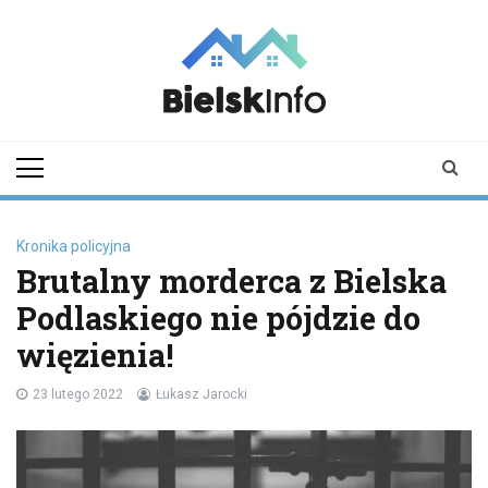
Skip
to
content
bielskinfo.pl
Najnowsze
Informacje z
Bielska
Podlaskiego i
okolic
Kronika policyjna
Brutalny morderca z Bielska
Podlaskiego nie pójdzie do
więzienia!
23 lutego 2022
Łukasz Jarocki