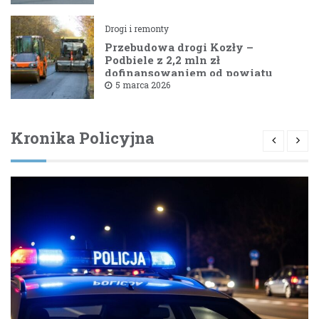
Drogi i remonty
Przebudowa drogi Kozły –
Podbiele z 2,2 mln zł
dofinansowaniem od powiatu
bielskiego
5 marca 2026
Kronika Policyjna