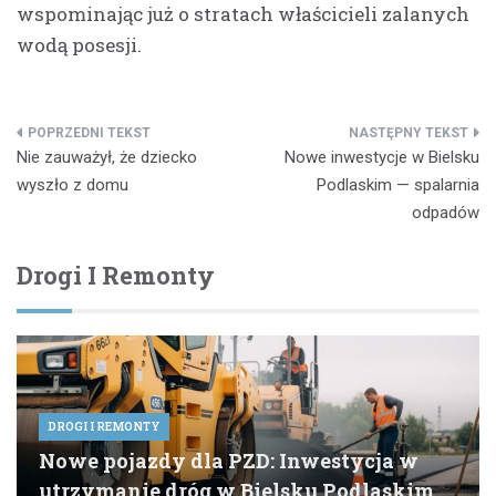
wspominając już o stratach właścicieli zalanych
wodą posesji.
Nawigacja
Nie zauważył, że dziecko
Nowe inwestycje w Bielsku
wpisu
wyszło z domu
Podlaskim — spalarnia
odpadów
Drogi I Remonty
DROGI I REMONTY
Nowe pojazdy dla PZD: Inwestycja w
utrzymanie dróg w Bielsku Podlaskim