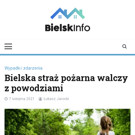
Skip
to
content
bielskinfo.pl
Najnowsze
Informacje z
Bielska
Podlaskiego i
okolic
Wypadki i zdarzenia
Bielska straż pożarna walczy
z powodziami
7 sierpnia 2021
Łukasz Jarocki