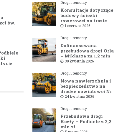
Drogi i remonty
Konsultacje dotyczące
budowy ścieżki
na
rowerowej na trasie
zci św.
Bielsk Podlaski —
1 czerwca 2026
Hajnówka
Drogi i remonty
Dofinansowana
przebudowa drogi Orla
Podbiele
– Mikłasze za 1,2 mln
ski
zł rusza w 2026 roku
30 kwietnia 2026
tycję
Drogi i remonty
Nowa nawierzchnia i
bezpieczeństwo na
drodze powiatowej Nr
1581B Kowale – Filipy
24 kwietnia 2026
Drogi i remonty
Przebudowa drogi
Kozły – Podbiele z 2,2
mln zł
5 marca 2026