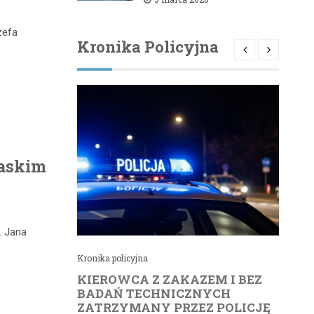
dofinansowaniem od
powiatu bielskiego
zefa
Kronika Policyjna
laskim
. Jana
Kronika policyjna
Kr
cił
KIEROWCA Z ZAKAZEM I BEZ
6
rną
BADAŃ TECHNICZNYCH
4
ZATRZYMANY PRZEZ POLICJĘ
d