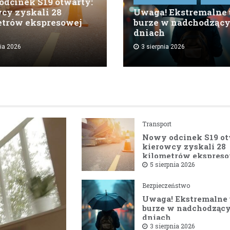
dcinek S19 otwarty:
cy zyskali 28
Uwaga! Ekstremalne 
etrów ekspresowej
burze w nadchodząc
dniach
nia 2026
3 sierpnia 2026
Transport
Nowy odcinek S19 ot
kierowcy zyskali 28
kilometrów ekspreso
trasy
5 sierpnia 2026
Bezpieczeństwo
Uwaga! Ekstremalne 
burze w nadchodząc
dniach
3 sierpnia 2026