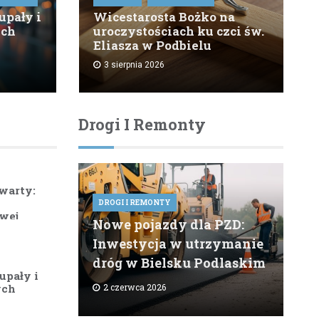
upały i
Wicestarosta Bożko na
ych
uroczystościach ku czci św.
Eliasza w Podbielu
3 sierpnia 2026
Drogi I Remonty
warty:
DROGI I REMONTY
wej
Nowe pojazdy dla PZD:
Inwestycja w utrzymanie
dróg w Bielsku Podlaskim
upały i
ych
2 czerwca 2026