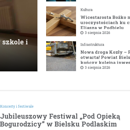
Kultura
Wicestarosta Bożko 
uroczystościach ku c
Eliasza w Podbielu
3 sierpnia 2026
 szkole i
Infrastruktura
Nowa droga Kozły – 
otwarta! Powiat Biel
kończy kolejną inwes
drogową
3 sierpnia 2026
Koncerty i festiwale
Jubileuszowy Festiwal „Pod Opieką
Bogurodzicy” w Bielsku Podlaskim