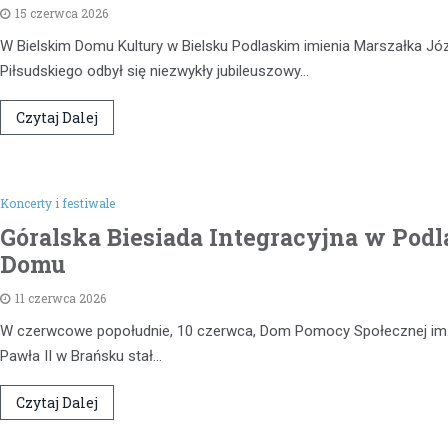
15 czerwca 2026
W Bielskim Domu Kultury w Bielsku Podlaskim imienia Marszałka Jó
Piłsudskiego odbył się niezwykły jubileuszowy…
Czytaj Dalej
Koncerty i festiwale
Góralska Biesiada Integracyjna w Pod
Domu
11 czerwca 2026
W czerwcowe popołudnie, 10 czerwca, Dom Pomocy Społecznej im
Pawła II w Brańsku stał…
Kronika policyjna
Kierowca z Kalnicy stra
Czytaj Dalej
prawo jazdy za nadmie
prędkość w terenie