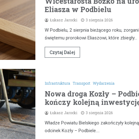
Wicestarosta Bożko na uro
Eliasza w Podbielu
Łukasz Jarocki
3 sierpnia 2026
W Podbielu, 2 sierpnia bieżącego roku, zorg
świętemu prorokowi Eliaszowi, które zbiegły…
Czytaj Dalej
Infrastruktura
Transport
Wydarzenia
Nowa droga Kozły – Podbie
kończy kolejną inwestycj
Łukasz Jarocki
3 sierpnia 2026
Władze Powiatu Bielskiego zakończyły kolejną
odcinek Kozły – Podbiele.…