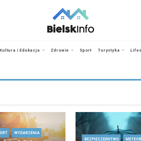
bielskinfo.pl
Najnowsze
Informacje z
Bielska
Kultura i Edukacja
Zdrowie
Sport
Turystyka
Life
Podlaskiego i
okolic
ORT
WYDARZENIA
BEZPIECZEŃSTWO
METEOR