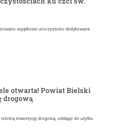
czystościach ku czci św.
anizowano wyjątkowe uroczystości dedykowane
le otwarta! Powiat Bielski
ę drogową
 istotną inwestycję drogową, oddając do użytku