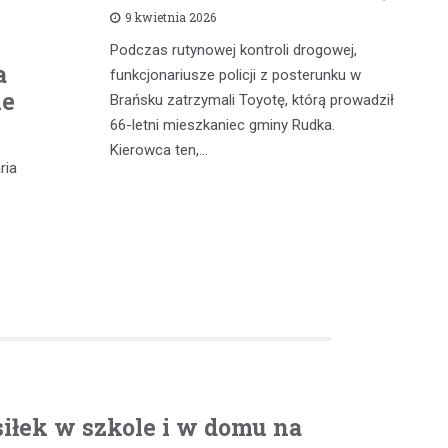
9 kwietnia 2026
Podczas rutynowej kontroli drogowej,
W 
a
iąż
funkcjonariusze policji z posterunku w
fu
ie
 a
Brańsku zatrzymali Toyotę, którą prowadził
od
 głównych
66-letni mieszkaniec gminy Rudka.
mi
dniach w…
Kierowca ten,…
wy
ria
iłek w szkole i w domu na