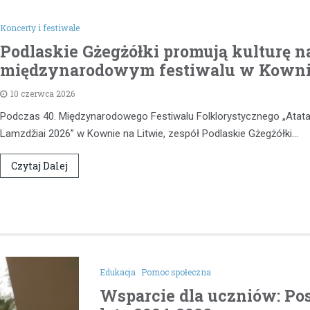
zabudowanym
1 kwietnia 2026
Koncerty i festiwale
Podlaskie Gżegżółki promują kulturę n
Bezpieczeństwo na drogach wc
międzynarodowym festiwalu w Kown
pozostaje palącym problemem,
nadmierna prędkość to jeden z
10 czerwca 2026
czynników ryzyka. W ostatnich 
Podczas 40. Międzynarodowego Festiwalu Folklorystycznego „Atata
Lamzdžiai 2026” w Kownie na Litwie, zespół Podlaskie Gżegżółki…
Czytaj Dalej
Edukacja
Pomoc społeczna
Wsparcie dla uczniów: Pos