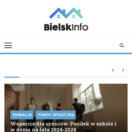
Skip
to
content
bielskinfo.pl
Najnowsze
Informacje z
Bielska
Podlaskiego i
okolic
EDUKACJA
POMOC SPOŁECZNA
Wsparcie dla uczniów: Posiłek w szkole i
w domu na lata 2024-2028