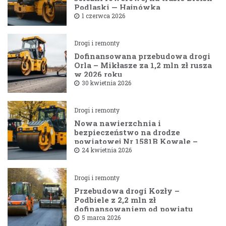
Podlaski — Hajnówka
1 czerwca 2026
Drogi i remonty
Dofinansowana przebudowa drogi
Orla – Mikłasze za 1,2 mln zł rusza
w 2026 roku
30 kwietnia 2026
Drogi i remonty
Nowa nawierzchnia i
bezpieczeństwo na drodze
powiatowej Nr 1581B Kowale –
Filipy
24 kwietnia 2026
Drogi i remonty
Przebudowa drogi Kozły –
Podbiele z 2,2 mln zł
dofinansowaniem od powiatu
bielskiego
5 marca 2026