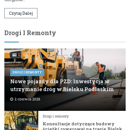
Czytaj Dalej
Drogi I Remonty
DROGI I REMONTY
Nowe pojazdy dla PZD: Inwestycja w
utrzymanie dróg w Bielsku Podlaskim
2 czerwca 2026
Drogi i remonty
Konsultacje dotyczące budowy
ścieżki rowerowej na trasie Bielsk