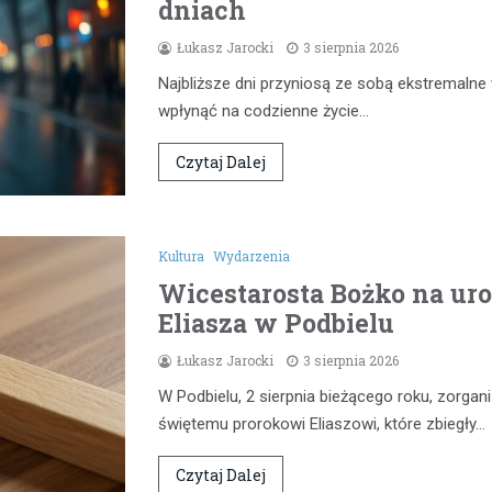
dniach
Łukasz Jarocki
3 sierpnia 2026
Najbliższe dni przyniosą ze sobą ekstremaln
wpłynąć na codzienne życie…
Czytaj Dalej
Kultura
Wydarzenia
Wicestarosta Bożko na uro
Eliasza w Podbielu
Łukasz Jarocki
3 sierpnia 2026
W Podbielu, 2 sierpnia bieżącego roku, zorg
świętemu prorokowi Eliaszowi, które zbiegły…
Czytaj Dalej