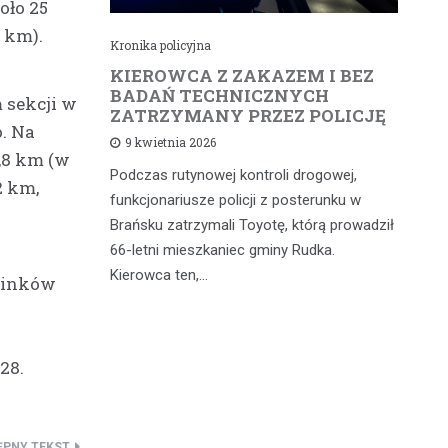
oło 25
 km).
Kronika policyjna
Kr
cił
KIEROWCA Z ZAKAZEM I BEZ
6
rną
BADAŃ TECHNICZNYCH
4
m sekcji w
ZATRZYMANY PRZEZ POLICJĘ
d
. Na
9 kwietnia 2026
,8 km (w
Podczas rutynowej kontroli drogowej,
W 
2 km,
iąż
funkcjonariusze policji z posterunku w
fu
 a
Brańsku zatrzymali Toyotę, którą prowadził
od
 głównych
66-letni mieszkaniec gminy Rudka.
mi
dniach w…
Kierowca ten,…
wy
cinków
28.