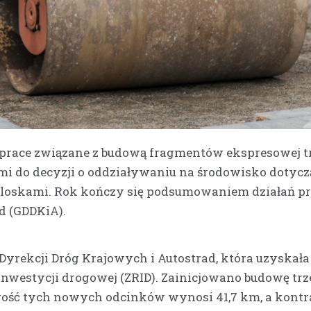
 prace związane z budową fragmentów ekspresowej tr
i do decyzji o oddziaływaniu na środowisko dotycz
Ploskami. Rok kończy się podsumowaniem działań pr
d (GDDKiA).
 Dyrekcji Dróg Krajowych i Autostrad, która uzyskała
inwestycji drogowej (ZRID). Zainicjowano budowę tr
gość tych nowych odcinków wynosi 41,7 km, a kontr