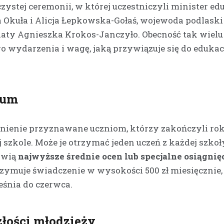
ystej ceremonii, w której uczestniczyli minister ed
 Okuła i Alicja Łepkowska-Gołaś, wojewoda podlaski
Kronika policyjna
iaty Agnieszka Krokos-Janczyło. Obecność tak wielu
Kierowca z Kalnicy stra
prawo jazdy za nadmie
o wydarzenia i wagę, jaką przywiązuje się do edukac
prędkość w terenie
zabudowanym
1 kwietnia 2026
ium
Bezpieczeństwo na drogach wc
pozostaje palącym problemem,
nadmierna prędkość to jeden z
nienie przyznawane uczniom, którzy zakończyli ro
czynników ryzyka. W ostatnich 
szkole. Może je otrzymać jeden uczeń z każdej szkoł
owią
najwyższe średnie ocen lub specjalne osiągnię
zymuje świadczenie w wysokości 500 zł miesięcznie,
eśnia do czerwca.
łości młodzieży