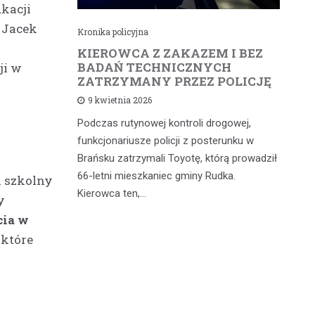
ukacji
 Jacek
Kronika policyjna
Kr
cił
KIEROWCA Z ZAKAZEM I BEZ
6
rną
BADAŃ TECHNICZNYCH
4
ji w
ZATRZYMANY PRZEZ POLICJĘ
d
9 kwietnia 2026
Podczas rutynowej kontroli drogowej,
W 
iąż
funkcjonariusze policji z posterunku w
fu
 a
Brańsku zatrzymali Toyotę, którą prowadził
od
 głównych
66-letni mieszkaniec gminy Rudka.
mi
k szkolny
dniach w…
Kierowca ten,…
wy
y
cia w
 które