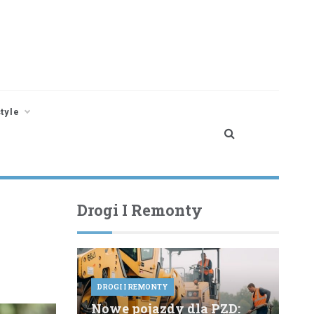
style
Drogi I Remonty
DROGI I REMONTY
Nowe pojazdy dla PZD: