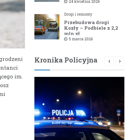
1581B Kowale – Filipy
24 kwietnia 2026
Drogi i remonty
Przebudowa drogi
Kozły – Podbiele z 2,2
mln zł
dofinansowaniem od
5 marca 2026
powiatu bielskiego
grodzeni
Kronika Policyjna
entanci
ącego im.
łosz
mi