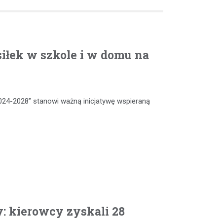
iłek w szkole i w domu na
024-2028” stanowi ważną inicjatywę wspieraną
: kierowcy zyskali 28