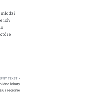
 młodzi
e ich
do
które
olidne lokaty
aju i regionie