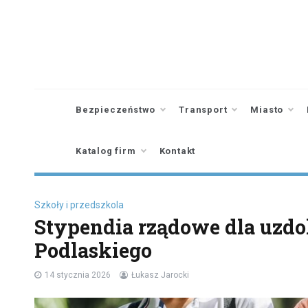
Skip
to
content
Bezpieczeństwo
Transport
Miasto
Katalog firm
Kontakt
Szkoły i przedszkola
Stypendia rządowe dla uzdo
Podlaskiego
14 stycznia 2026
Łukasz Jarocki