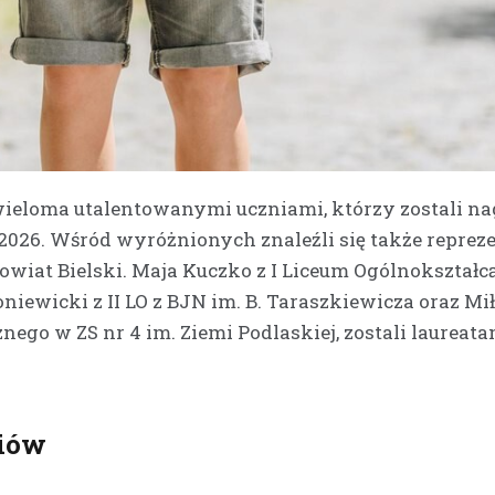
ieloma utalentowanymi uczniami, którzy zostali na
026. Wśród wyróżnionych znaleźli się także reprez
iat Bielski. Maja Kuczko z I Liceum Ogólnokształc
niewicki z II LO z BJN im. B. Taraszkiewicza oraz Mi
ego w ZS nr 4 im. Ziemi Podlaskiej, zostali laureata
diów