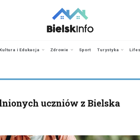
bielskinfo.pl
Najnowsze
Informacje z
Bielska
Kultura i Edukacja
Zdrowie
Sport
Turystyka
Life
Podlaskiego i
okolic
lnionych uczniów z Bielska