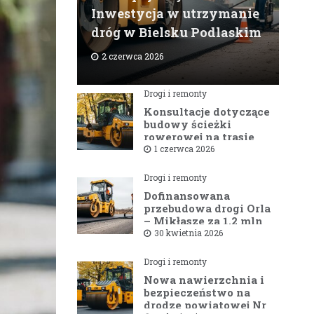
Inwestycja w utrzymanie
dróg w Bielsku Podlaskim
2 czerwca 2026
Drogi i remonty
Konsultacje dotyczące
budowy ścieżki
rowerowej na trasie
Bielsk Podlaski —
1 czerwca 2026
Hajnówka
Drogi i remonty
Dofinansowana
przebudowa drogi Orla
– Mikłasze za 1,2 mln
zł rusza w 2026 roku
30 kwietnia 2026
Drogi i remonty
Nowa nawierzchnia i
bezpieczeństwo na
drodze powiatowej Nr