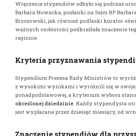
Wręczenie stypendiów odbyło się podczas urocz
Barbara Nowacka, posłanki na Sejm RP Barbara
Brzozowski, jak również podlaski kurator ośw
ważnych osobistości podkreślała znaczenie teg
regionie.
Kryteria przyznawania stypend
Stypendium Prezesa Rady Ministrów to wyróż
z wysokimi wynikami i wyróżnili się w swojej 
ponadpodstawowej, a kryterium wyboru stan
określonej dziedzinie
. Każdy stypendysta otr
jest wypłacane przez dziesięć miesięcy, od wrz
Znaczenie stypendiów dla przysz