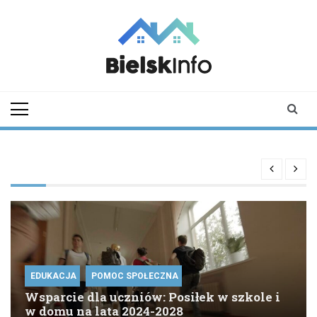
Skip
to
content
bielskinfo.pl
Najnowsze
Informacje z
Bielska
Podlaskiego i
okolic
EDUKACJA
POMOC SPOŁECZNA
Wsparcie dla uczniów: Posiłek w szkole i
w domu na lata 2024-2028