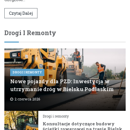
Czytaj Dalej
Drogi I Remonty
DROGI I REMONTY
Nowe pojazdy dla PZD: Inwestycja w
utrzymanie dróg w Bielsku Podlaskim
2 czerwca 2026
Drogi i remonty
Konsultacje dotyczące budowy
ścieżki rowerowej na trasie Bielsk