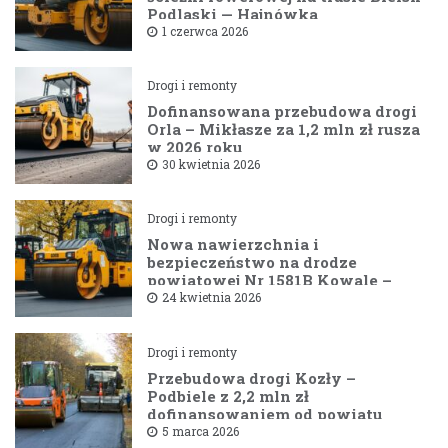
Podlaski — Hajnówka
1 czerwca 2026
Drogi i remonty
Dofinansowana przebudowa drogi
Orla – Mikłasze za 1,2 mln zł rusza
w 2026 roku
30 kwietnia 2026
Drogi i remonty
Nowa nawierzchnia i
bezpieczeństwo na drodze
powiatowej Nr 1581B Kowale –
Filipy
24 kwietnia 2026
Drogi i remonty
Przebudowa drogi Kozły –
Podbiele z 2,2 mln zł
dofinansowaniem od powiatu
bielskiego
5 marca 2026