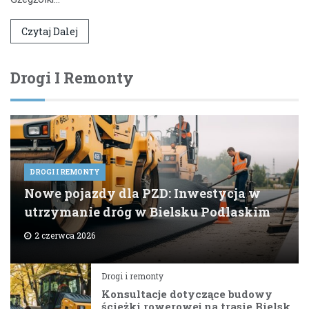
Czytaj Dalej
Drogi I Remonty
DROGI I REMONTY
Nowe pojazdy dla PZD: Inwestycja w
utrzymanie dróg w Bielsku Podlaskim
2 czerwca 2026
Drogi i remonty
Konsultacje dotyczące budowy
ścieżki rowerowej na trasie Bielsk