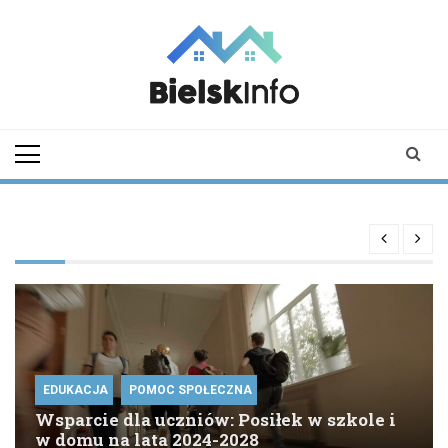
Skip
to
content
bielskinfo.pl
Najnowsze
Informacje z
Bielska
Podlaskiego i
okolic
EDUKACJA
POMOC SPOŁECZNA
Wsparcie dla uczniów: Posiłek w szkole i
w domu na lata 2024-2028