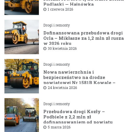
Podlaski — Hajnówka
1 czerwca 2026
Drogi i remonty
Dofinansowana przebudowa drogi
Orla – Mikłasze za 1,2 mln zł rusza
w 2026 roku
30 kwietnia 2026
Drogi i remonty
Nowa nawierzchnia i
bezpieczeństwo na drodze
powiatowej Nr 1581B Kowale –
Filipy
24 kwietnia 2026
Drogi i remonty
Przebudowa drogi Kozły –
Podbiele z 2,2 mln zł
dofinansowaniem od powiatu
bielskiego
5 marca 2026