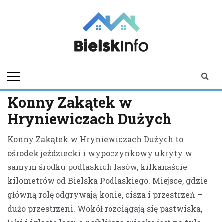
Skip
to
content
bielskinfo.pl
Najnowsze
Informacje z
Bielska
Podlaskiego i
Konny Zakątek w
okolic
Hryniewiczach Dużych
Konny Zakątek w Hryniewiczach Dużych to
ośrodek jeździecki i wypoczynkowy ukryty w
samym środku podlaskich lasów, kilkanaście
kilometrów od Bielska Podlaskiego. Miejsce, gdzie
główną rolę odgrywają konie, cisza i przestrzeń –
dużo przestrzeni. Wokół rozciągają się pastwiska,