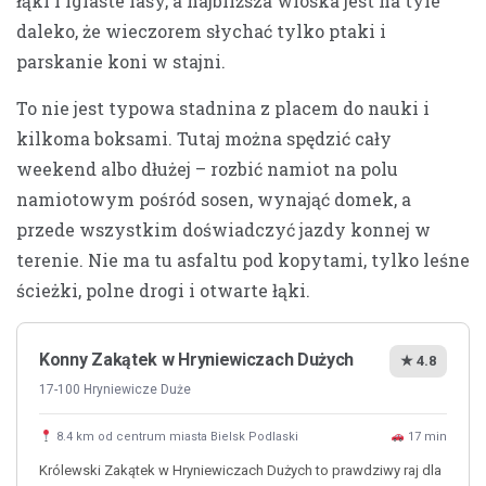
łąki i iglaste lasy, a najbliższa wioska jest na tyle
daleko, że wieczorem słychać tylko ptaki i
parskanie koni w stajni.
To nie jest typowa stadnina z placem do nauki i
kilkoma boksami. Tutaj można spędzić cały
weekend albo dłużej – rozbić namiot na polu
namiotowym pośród sosen, wynająć domek, a
przede wszystkim doświadczyć jazdy konnej w
terenie. Nie ma tu asfaltu pod kopytami, tylko leśne
ścieżki, polne drogi i otwarte łąki.
Konny Zakątek w Hryniewiczach Dużych
★ 4.8
17-100 Hryniewicze Duże
8.4 km od centrum miasta Bielsk Podlaski
17 min
Królewski Zakątek w Hryniewiczach Dużych to prawdziwy raj dla