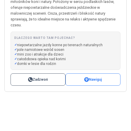
miłośników koni i natury. Położony w sercu podlaskich lasów,
oferuje niepowtarzalne doświadczenia jeździeckie w
malowniczej scenerii. Cisza, przestrzeń i bliskość natury
sprawiają, że to idealne miejsce na relaks i aktywne spędzenie
czasu.
DLACZEGO WARTO TAM POJECHAĆ?
niepowtarzalne jazdy konne po terenach naturalnych
pole namiotowe wśród sosen
mini zoo i atrakcje dla dzieci
całodobowa opieka nad końmi
domki w lesie dla rodzin
Zadzwoń
Nawiguj
Leaflet
|
©
OpenStreetMap
+
−