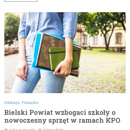
Edukacja
Pieniądze
Bielski Powiat wzbogaci szkoły o
nowoczesny sprzęt w ramach KPO
Łukasz Jarocki
13 lipca 2026