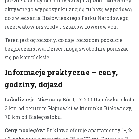
poczucie odcięcia od miejskiego zgiełku. Miłośnicy
aktywnego wypoczynku znajdą tu bazę wypadową
do zwiedzania Białowieskiego Parku Narodowego,
rezerwatów przyrody i szlaków rowerowych.
Teren jest ogrodzony, co daje rodzicom poczucie
bezpieczeństwa. Dzieci mogą swobodnie poruszać
się po kompleksie.
Informacje praktyczne – ceny,
godziny, dojazd
Lokalizacja:
Nieznany Bór 1, 17-200 Hajnówka, około
3 km od centrum Hajnówki w kierunku Białowieży,
70 km od Białegostoku.
Ceny noclegów:
Enklawa oferuje apartamenty 1-, 2-
i 3-pokojowe o metrażu od 28 do 77 m². Dzieci do 3