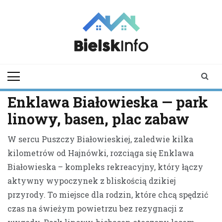
Skip
to
content
bielskinfo.pl
Najnowsze
Informacje z
Bielska
Podlaskiego i
Enklawa Białowieska — park
okolic
linowy, basen, plac zabaw
W sercu Puszczy Białowieskiej, zaledwie kilka
kilometrów od Hajnówki, rozciąga się Enklawa
Białowieska – kompleks rekreacyjny, który łączy
aktywny wypoczynek z bliskością dzikiej
przyrody. To miejsce dla rodzin, które chcą spędzić
czas na świeżym powietrzu bez rezygnacji z