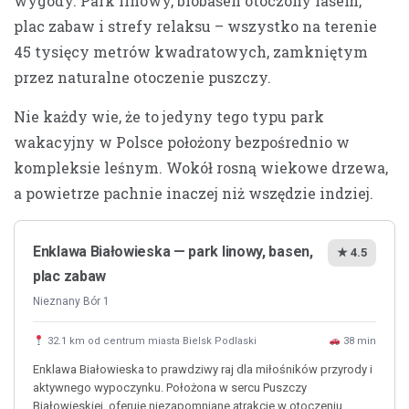
wygody. Park linowy, biobasen otoczony lasem,
plac zabaw i strefy relaksu – wszystko na terenie
45 tysięcy metrów kwadratowych, zamkniętym
przez naturalne otoczenie puszczy.
Nie każdy wie, że to jedyny tego typu park
wakacyjny w Polsce położony bezpośrednio w
kompleksie leśnym. Wokół rosną wiekowe drzewa,
a powietrze pachnie inaczej niż wszędzie indziej.
Enklawa Białowieska — park linowy, basen,
★ 4.5
plac zabaw
Nieznany Bór 1
32.1 km od centrum miasta Bielsk Podlaski
38 min
Enklawa Białowieska to prawdziwy raj dla miłośników przyrody i
aktywnego wypoczynku. Położona w sercu Puszczy
Białowieskiej, oferuje niezapomniane atrakcje w otoczeniu