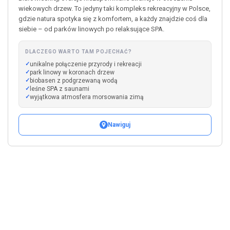
wiekowych drzew. To jedyny taki kompleks rekreacyjny w Polsce,
gdzie natura spotyka się z komfortem, a każdy znajdzie coś dla
siebie – od parków linowych po relaksujące SPA.
DLACZEGO WARTO TAM POJECHAĆ?
unikalne połączenie przyrody i rekreacji
park linowy w koronach drzew
biobasen z podgrzewaną wodą
leśne SPA z saunami
wyjątkowa atmosfera morsowania zimą
Nawiguj
Leaflet
|
©
OpenStreetMap
+
−