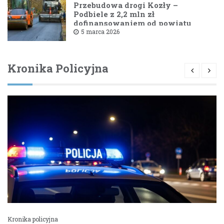
Przebudowa drogi Kozły –
Podbiele z 2,2 mln zł
dofinansowaniem od powiatu
bielskiego
5 marca 2026
Kronika Policyjna
Kronika policyjna