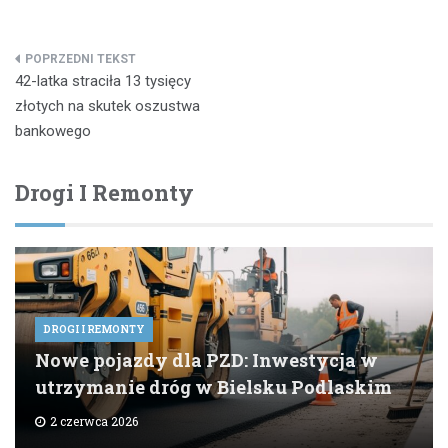
Nawigacja
42-latka straciła 13 tysięcy
wpisu
złotych na skutek oszustwa
bankowego
Drogi I Remonty
DROGI I REMONTY
Nowe pojazdy dla PZD: Inwestycja w
utrzymanie dróg w Bielsku Podlaskim
2 czerwca 2026