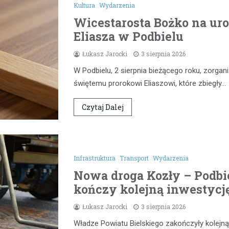
Kultura
Wydarzenia
Wicestarosta Bożko na uro
Eliasza w Podbielu
Łukasz Jarocki
3 sierpnia 2026
W Podbielu, 2 sierpnia bieżącego roku, zorg
świętemu prorokowi Eliaszowi, które zbiegły…
Czytaj Dalej
Infrastruktura
Transport
Wydarzenia
Nowa droga Kozły – Podbie
kończy kolejną inwestycj
Łukasz Jarocki
3 sierpnia 2026
Władze Powiatu Bielskiego zakończyły kolejną