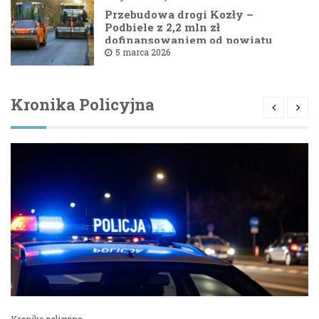
Przebudowa drogi Kozły –
Podbiele z 2,2 mln zł
dofinansowaniem od powiatu
bielskiego
5 marca 2026
Kronika Policyjna